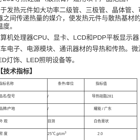
用于发热元件如大功率二级管、三极管、晶体管、
器之间传递热量的媒介，使发热元件与散热基材
温度。
计算机处理器
CPU
、显卡、
LCD
和
PDP
平板显示器
汽车电子、电源模块、通讯器材的导热和传热。微
ED
灯饰、
LED
照明设备等。
【技术指标】
指标名称
条件
/
单位
指标值
品名
/
型号
/
导热硅脂
281
品牌
/
产地
/
耀能
/
广东
外
观
目测
白色膏状
3
密
度
25
℃
,g/cm
2.0