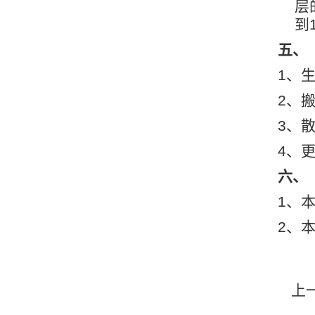
层
到
五、
1、
2、
3、
4、
六、
1、
2、
上