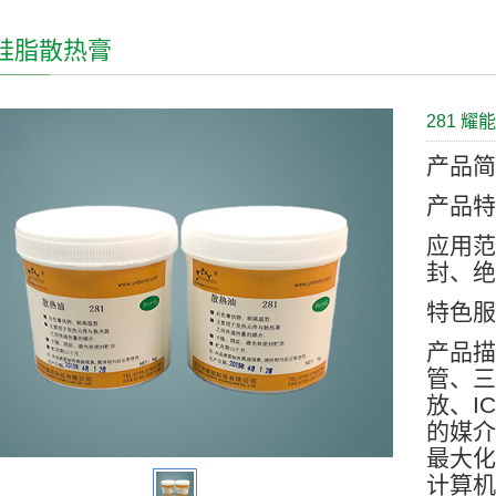
硅脂散热膏
281 
产品
产品
应用
封、
特色
产品
管、
放、I
的媒
最大
计算机