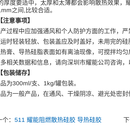
的厚度要适中，太厚和太薄都会影响散热效果，
1mm之间,
比较合适。
【注意事项】
生产过程中应加强通风和个人防护方面的工作，严
搬运时轻装轻放、包装盖应及时盖好，未用完的硅
散热膏、导热硅脂表面如有离油现像，可搅拌均匀
更多相关数据和信息，请向深圳市耀能公司咨询，
【包装储存】
本品为
300ml/
支、
1kg/
罐包装。
本品为一般产品，在通风、干燥阴凉、避光处密封
一个：
511 耀能阻燃散热硅胶 导热硅胶
下