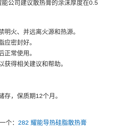
耀能公司建议散热膏的涂沫厚度在
0.5
禁明火、并远离火源和热源。
脂应密封好。
后正常使用。
以获得相关建议和帮助。
储存，保质期
12
个月。
一个：
282 耀能导热硅脂散热膏