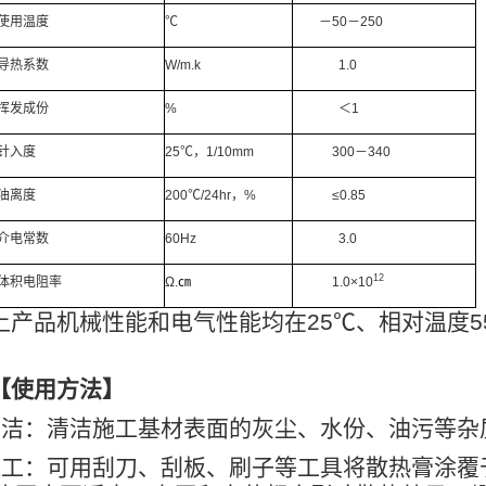
使用温度
℃
－
50
－
250
导热系数
W/m.k
1.0
挥发成份
%
＜
1
针入度
25
℃
，
1/10mm
300
－
340
油离度
200
℃
/24hr
，
%
≤
0.85
介电常数
60Hz
3.0
12
体积电阻率
Ω
.
㎝
1.0
×
10
上产品机械性能和电气性能均在
25
℃、相对温度
5
【使用方法】
清洁：清洁施工基材表面的灰尘、水份、油污等杂
施工：可用刮刀、刮板、刷子等工具将散热膏涂覆