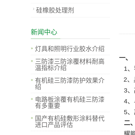
硅橡胶处理剂
新闻中心
灯具和照明行业胶水介绍
一、
三防漆三防涂覆材料耐高
温指标介绍
1
2
有机硅三防漆防护效果介
绍
3
电路板涂覆有机硅三防漆
4
有多重要
5
国产有机硅敷形涂料替代
二
进口产品评估
耀