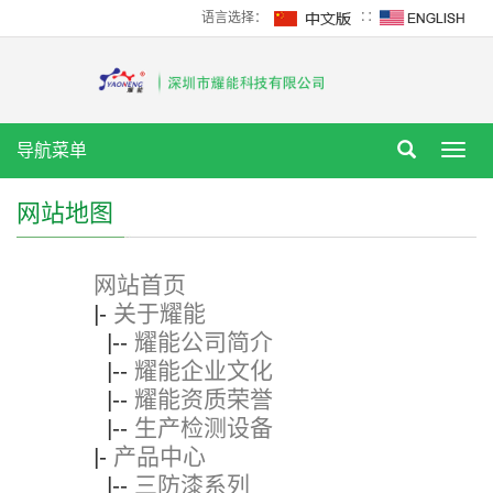
语言选择：
∷
导航菜单
Tog
nav
网站地图
网站首页
|-
关于耀能
|--
耀能公司简介
|--
耀能企业文化
|--
耀能资质荣誉
|--
生产检测设备
|-
产品中心
|--
三防漆系列