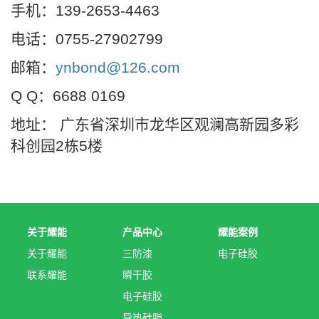
手机：139-2653-4463
电话：0755-27902799
邮箱：
ynbond@126.com
Q Q：6688 0169
地址： 广东省深圳市龙华区观澜高新园多彩
科创园2栋5楼
关于耀能
产品中心
耀能案例
关于耀能
三防漆
电子硅胶
联系耀能
瞬干胶
电子硅胶
导热硅脂