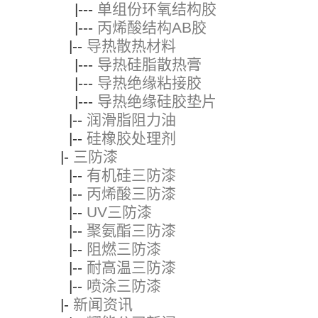
|---
单组份环氧结构胶
|---
丙烯酸结构AB胶
|--
导热散热材料
|---
导热硅脂散热膏
|---
导热绝缘粘接胶
|---
导热绝缘硅胶垫片
|--
润滑脂阻力油
|--
硅橡胶处理剂
|-
三防漆
|--
有机硅三防漆
|--
丙烯酸三防漆
|--
UV三防漆
|--
聚氨酯三防漆
|--
阻燃三防漆
|--
耐高温三防漆
|--
喷涂三防漆
|-
新闻资讯